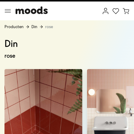
Producten
Din
rose
Din
ptimal Minimalism
Creative Wonderland
rose