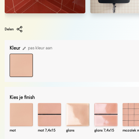
Delen
Kleur
pas kleur aan
Kies je finish
mat
mat 7,4x15
glans
glans 7,4x15
mozaïek m