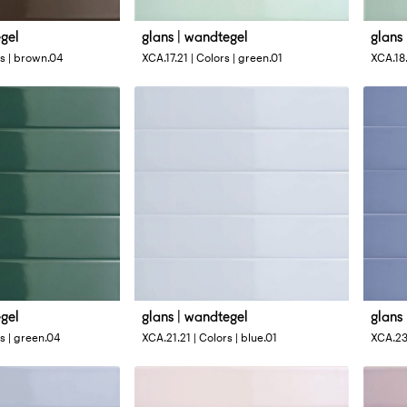
egel
glans | wandtegel
glans
Afmetingen
Afme
rs | brown.04
XCA.17.21 | Colors | green.01
XCA.18.
4 x 33 cm
4 x 3
egel
glans | wandtegel
glans
Afmetingen
Afme
s | green.04
XCA.21.21 | Colors | blue.01
XCA.23.
4 x 33 cm
4 x 3