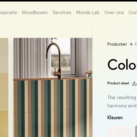
nspiratie
Moodboxen
Services
Moods Lab
Over ons
Con
Producten
C
Colo
Product sheet
The resulting
harmony and
Kleuren