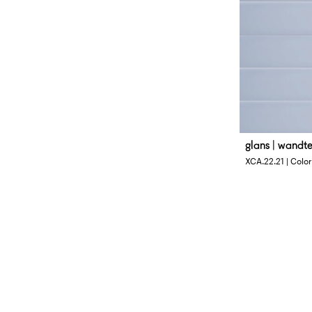
glans | wandt
Afmetingen
XCA.22.21 | Color
4 x 33 cm