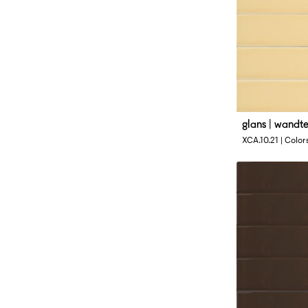
glans | wandt
Afmetingen
XCA.10.21 | Colors
4 x 33 cm