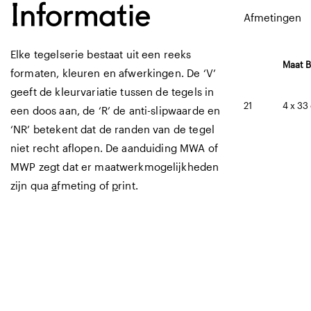
Informatie
Afmetingen
Elke tegelserie bestaat uit een reeks
Maat B
formaten, kleuren en afwerkingen. De ‘V’
geeft de kleurvariatie tussen de tegels in
21
4 x 33
een doos aan, de ‘R’ de anti-slipwaarde en
‘NR’ betekent dat de randen van de tegel
niet recht aflopen. De aanduiding MWA of
MWP zegt dat er maatwerkmogelijkheden
zijn qua
a
fmeting of
p
rint.