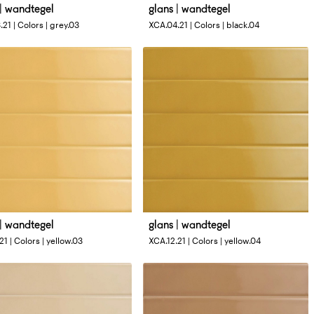
 | wandtegel
glans | wandtegel
tingen
Afmetingen
21 | Colors | grey.03
XCA.04.21 | Colors | black.04
3 cm
4 x 33 cm
 | wandtegel
glans | wandtegel
tingen
Afmetingen
21 | Colors | yellow.03
XCA.12.21 | Colors | yellow.04
3 cm
4 x 33 cm