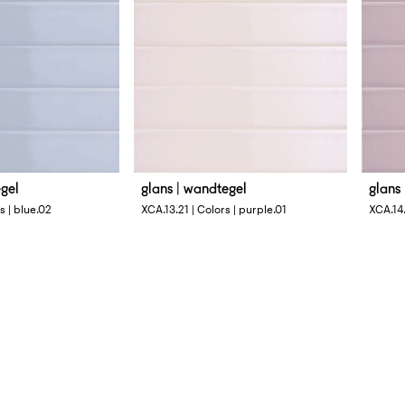
egel
glans | wandtegel
glans
Afmetingen
Afme
s | blue.02
XCA.13.21 | Colors | purple.01
XCA.14.
4 x 33 cm
4 x 3