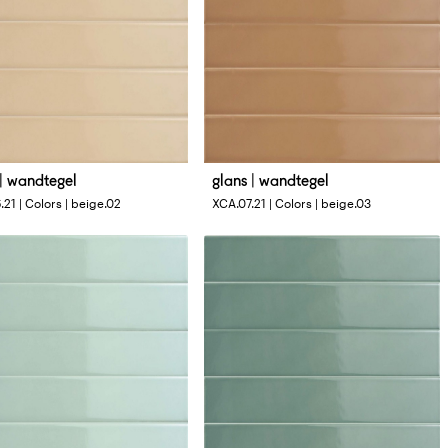
 | wandtegel
glans | wandtegel
tingen
Afmetingen
21 | Colors | beige.02
XCA.07.21 | Colors | beige.03
3 cm
4 x 33 cm