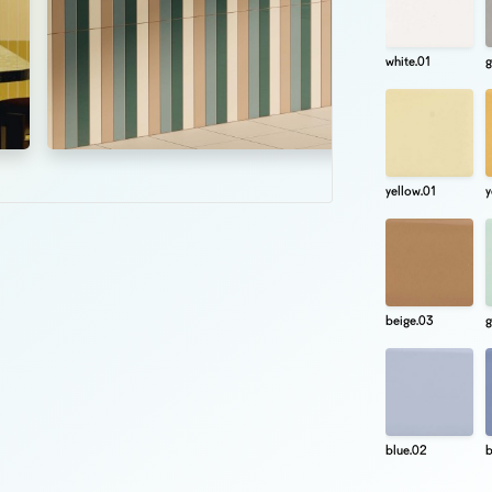
white.01
g
yellow.01
y
beige.03
g
blue.02
b