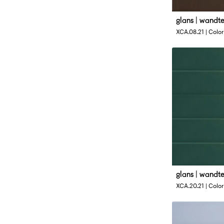
glans | wandt
Afmetingen
XCA.08.21 | Colo
4 x 33 cm
glans | wandt
Afmetingen
XCA.20.21 | Color
4 x 33 cm