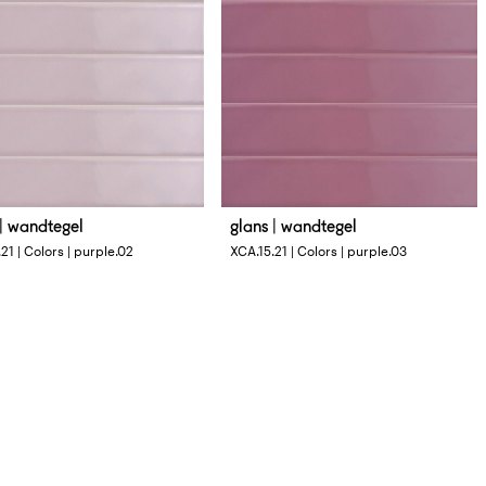
 | wandtegel
glans | wandtegel
tingen
Afmetingen
21 | Colors | purple.02
XCA.15.21 | Colors | purple.03
3 cm
4 x 33 cm