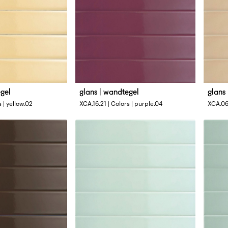
egel
glans | wandtegel
glans
Afmetingen
Afme
 | yellow.02
XCA.16.21 | Colors | purple.04
XCA.06.
4 x 33 cm
4 x 3