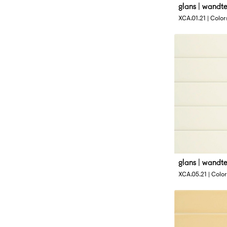
glans | wandt
Afmetingen
XCA.01.21 | Color
4 x 33 cm
glans | wandt
Afmetingen
XCA.05.21 | Color
4 x 33 cm