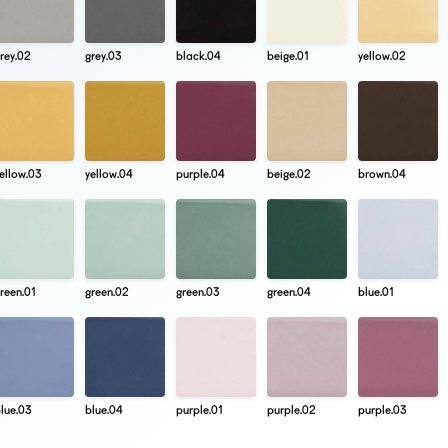
rey.02
grey.03
black.04
beige.01
yellow.02
ellow.03
yellow.04
purple.04
beige.02
brown.04
reen.01
green.02
green.03
green.04
blue.01
lue.03
blue.04
purple.01
purple.02
purple.03