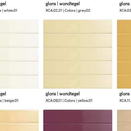
egel
glans | wandtegel
glans
Afmetingen
Afme
s | white.01
XCA.02.21 | Colors | grey.02
XCA.03.
4 x 33 cm
4 x 3
egel
glans | wandtegel
glans
Afmetingen
Afme
s | beige.01
XCA.09.21 | Colors | yellow.01
XCA.11.
4 x 33 cm
4 x 3