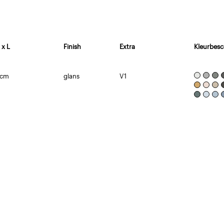
 x L
Finish
Extra
Kleurbesc
 cm
glans
V1