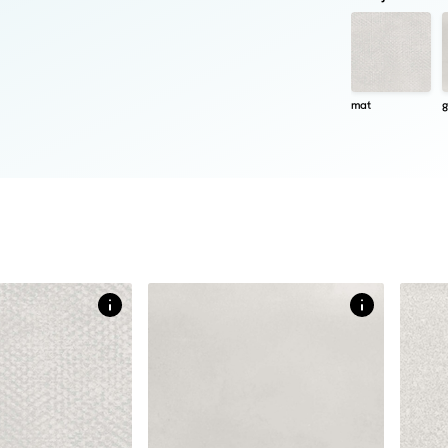
mat
g
Afmetingen
Afm
10 X 30 CM
10 X 
licht relïef in
vlakke glanzende tegel in
matte 
designlook
desig