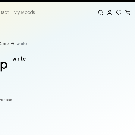
tact
My.Moods
Camp
white
white
p
eur aan