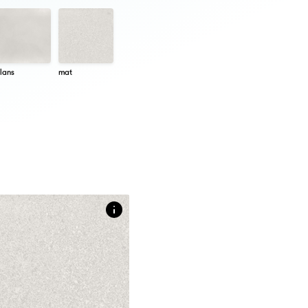
lans
mat
etingen
30 CM
tegel met licht relïef in
nlook