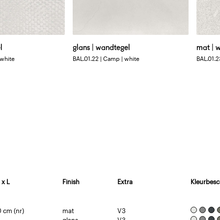
l
glans | wandtegel
mat | 
 white
BAL.01.22 | Camp | white
BAL.01.2
 x L
Finish
Extra
Kleurbesc
0 cm (nr)
mat
V3