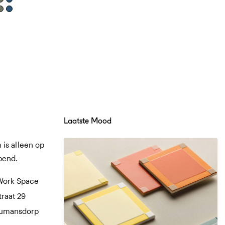
Laatste Mood
is alleen op
pend.
Work Space
traat 29
Numansdorp