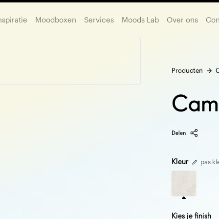
nspiratie
Moodboxen
Services
Moods Lab
Over ons
Con
Producten
Cam
Delen
Kleur
pas kl
Kies je finish