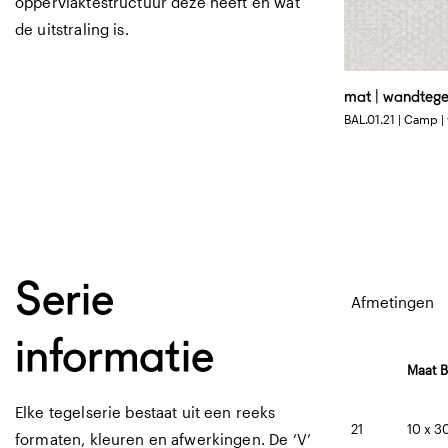
oppervlaktestructuur deze heeft en wat
de uitstraling is.
mat | wandtege
BAL.01.21 | Camp |
Serie
Afmetingen
informatie
Maat B
Elke tegelserie bestaat uit een reeks
21
10 x 3
formaten, kleuren en afwerkingen. De ‘V’