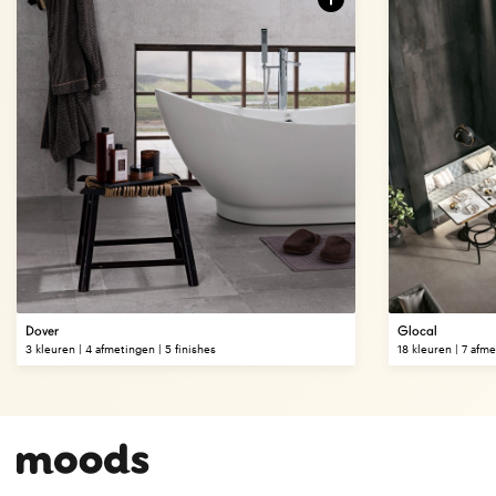
Dover
Glocal
3 kleuren | 4 afmetingen | 5 finishes
18 kleuren | 7 afme