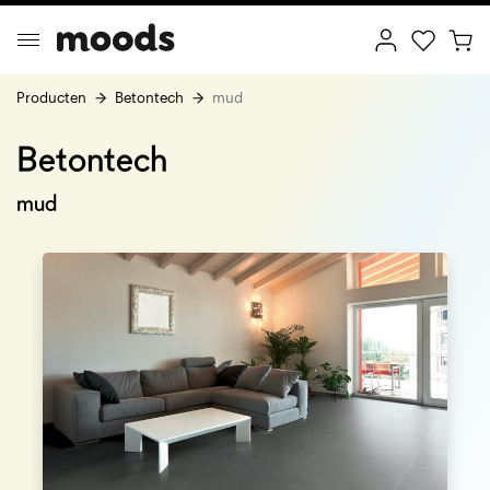
Producten
Betontech
mud
Betontech
ptimal Minimalism
Creative Wonderland
mud