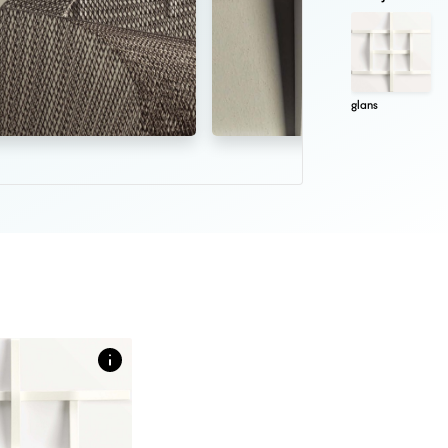
glans
 tegel met reliëf in