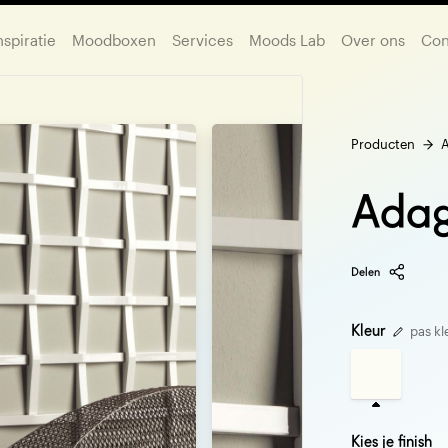
nspiratie
Moodboxen
Services
Moods Lab
Over ons
Con
Producten
Adag
Delen
Kleur
pas kl
Kies je finish