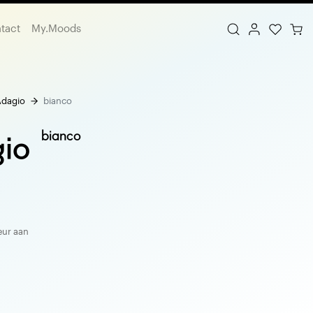
tact
My.Moods
Adagio
bianco
bianco
io
eur aan