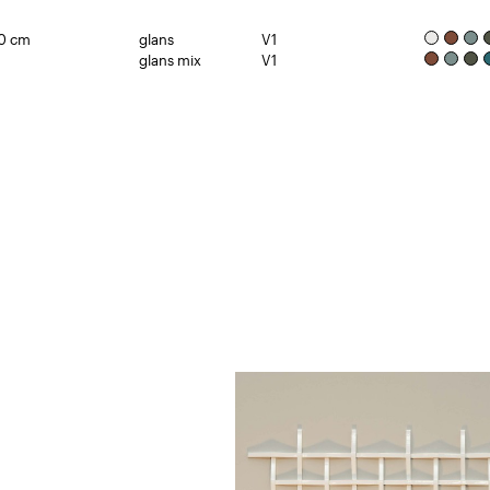
30 cm
glans
V1
glans mix
V1