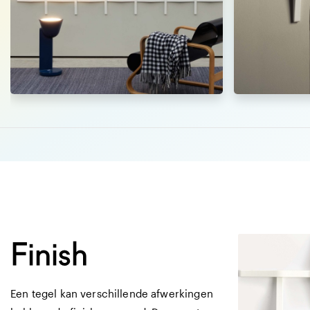
Afmetingen
3 X 30 CM
glanzende decor
unikleur
Finish
Een tegel kan verschillende afwerkingen