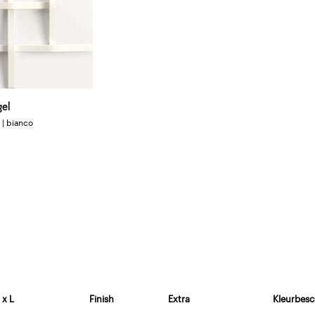
gel
 | bianco
 x L
Finish
Extra
Kleurbesc