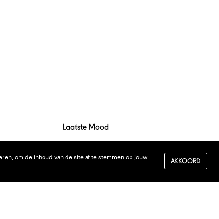
Laatste Mood
is alleen op
eren, om de inhoud van de site af te stemmen op jouw
AKKOORD
pend.
Work Space
traat 29
Numansdorp