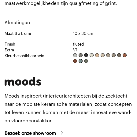
maatwerkmogelijkheden zijn qua
a
fmeting of
p
rint.
Afmetingen
Maat B x L cm:
10 x 30 cm
Finish
fluted
Extra
V1
Kleurbeschikbaarheid
Moods inspireert (interieur)architecten bij de zoektocht
naar de mooiste keramische materialen, zodat concepten
tot leven kunnen komen met de meest innovatieve wand-
en vloeroppervlakken.
Bezoek onze showroom