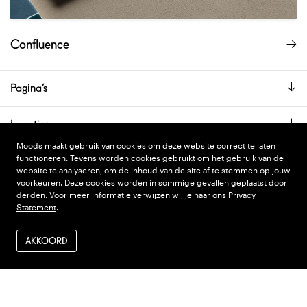
Confluence
Pagina’s
Locaties
Moods maakt gebruik van cookies om deze website correct te laten
De showroom is alleen op afspraak geopend.
functioneren. Tevens worden cookies gebruikt om het gebruik van de
website te analyseren, om de inhoud van de site af te stemmen op jouw
voorkeuren. Deze cookies worden in sommige gevallen geplaatst door
derden. Voor meer informatie verwijzen wij je naar ons
Privacy
PRIVACY STATEMENT
DESIGN
WONDERLAND
Statement
.
ALGEMENE VOORWAARDEN
CODE
NINJA'S
AKKOORD
VERZENDEN EN RETOUR