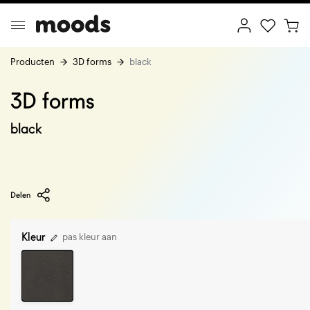
Producten
3D forms
black
3D forms
ptimal Minimalism
Creative Wonderland
black
Delen
Kleur
pas kleur aan